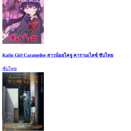
Kaiju Girl Caramelise สาวน้อยไคจู คาราเมไลซ์ ซับไทย
ซับไทย