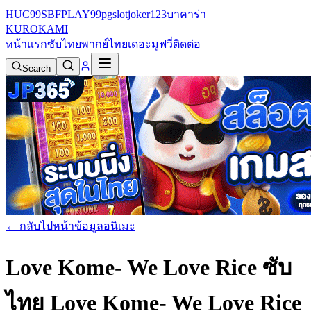
HUC99
SBFPLAY99
pgslot
joker123
บาคาร่า
KURO
KAMI
หน้าแรก
ซับไทย
พากย์ไทย
เดอะมูฟวี่
ติดต่อ
Search
← กลับไปหน้าข้อมูลอนิเมะ
Love Kome- We Love Rice ซับ
ไทย
Love Kome- We Love Rice