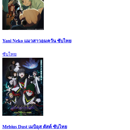
Yani Neko แมวสาวอมควัน ซับไทย
ซับไทย
Mebius Dust เมบิอุส ดัสต์ ซับไทย