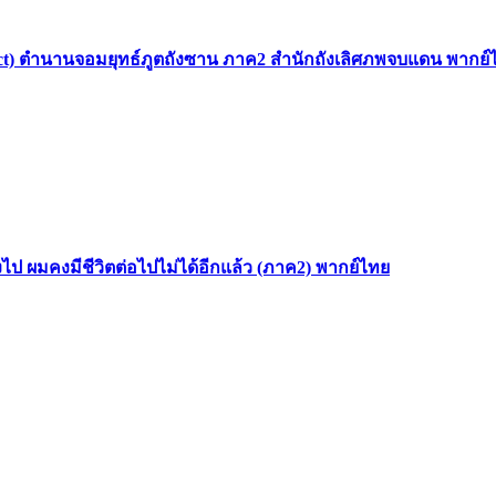
 Sect) ตำนานจอมยุทธ์ภูตถังซาน ภาค2 สำนักถังเลิศภพจบแดน พากย์
ไป ผมคงมีชีวิตต่อไปไม่ได้อีกแล้ว (ภาค2) พากย์ไทย