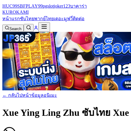
HUC99
SBFPLAY99
pgslot
joker123
บาคาร่า
KURO
KAMI
หน้าแรก
ซับไทย
พากย์ไทย
เดอะมูฟวี่
ติดต่อ
Search
← กลับไปหน้าข้อมูลอนิเมะ
Xue Ying Ling Zhu ซับไทย
Xue 