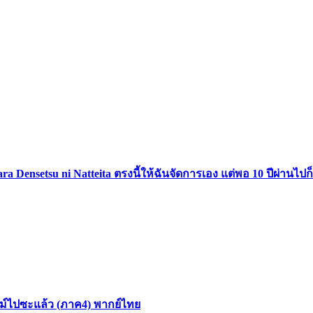
ttara Densetsu ni Natteita ตรงนี้ให้ฉันจัดการเอง แต่พอ 10 ปีผ่า
สไลม์ไปซะแล้ว (ภาค4) พากย์ไทย