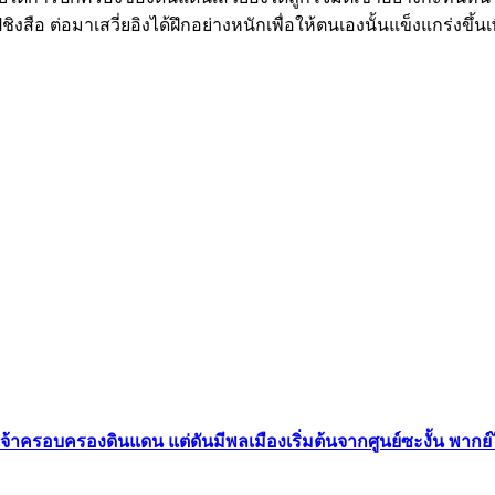
ะตงโป๋ชิงสือ ต่อมาเสวี่ยอิงได้ฝึกอย่างหนักเพื่อให้ตนเองนั้นแข็งแกร่
เจ้าครอบครองดินแดน แต่ดันมีพลเมืองเริ่มต้นจากศูนย์ซะงั้น พากย