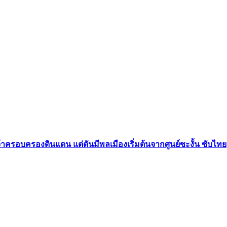
้าครอบครองดินแดน แต่ดันมีพลเมืองเริ่มต้นจากศูนย์ซะงั้น ซับไทย