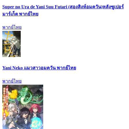
Super no Ura de Yani Suu Futari (สองสิงห์อมควัน)หลังซูเปอร์
มาร์เก็ต พากย์ไทย
พากย์ไทย
Yani Neko แมวสาวอมควัน พากย์ไทย
พากย์ไทย