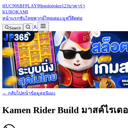
HUC99
SBFPLAY99
pgslot
joker123
บาคาร่า
KURO
KAMI
หน้าแรก
ซับไทย
พากย์ไทย
เดอะมูฟวี่
ติดต่อ
Search
← กลับไปหน้าข้อมูลอนิเมะ
Kamen Rider Build มาสค์ไรเดอร