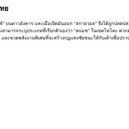
ไทย
บ็อกซ์” บนดาวอังคาร และเมื่อเปิดมันออก “สกายวอล” จึงได้ถูกปลด
สามารถระบุประเภทที่เรียกตัวเองว่า “สแมช” ในเขตโทโตะ พวกมันได้ข
่าง และขวดพลังงานพิเศษที่จะสร้างกฏแห่งชัยชนะให้กับเค้าเพื่อปร