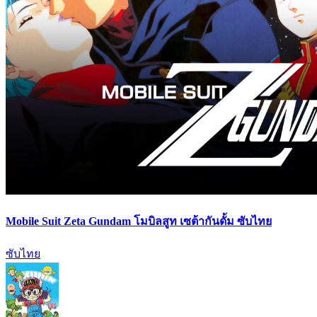
Mobile Suit Zeta Gundam โมบิลสูท เซต้ากันดั้ม ซับไทย
ซับไทย