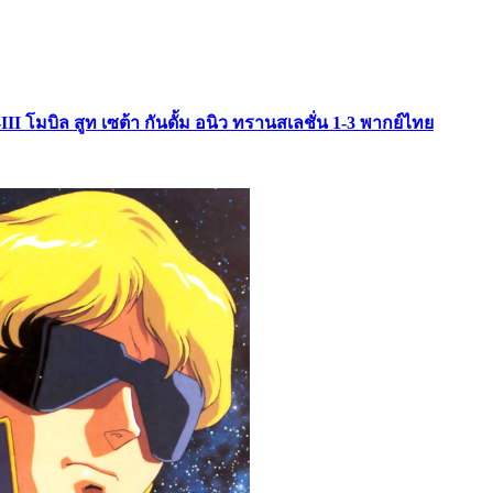
II โมบิล สูท เซต้า กันดั้ม อนิว ทรานสเลชั่น 1-3 พากย์ไทย