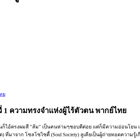
ไทย
 1 ความทรงจำแห่งผู้ไร้ตัวตน พากย์ไทย
ีจุดเด่นก็ไอ้ตรงผมสี "ส้ม" เป็นคนห่ามๆชอบตีต่อย แต่ก็มีความอ่อ
i ยมทูต) ที่มาจาก โซลโซไซตี้ (Soul Society) ลูเคียเป็นผู้ถ่ายทอดค