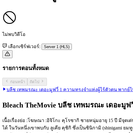
ไม่พบวิดีโอ
เลือกเซิร์ฟเวอร์:
Server 1 (HLS)
รายการตอนทั้งหมด
ก่อนหน้า
ถัดไป
บลีช เทพมรณะ เดอะมูฟวี่ 1 ความทรงจำแห่งผู้ไร้ตัวตน พากย์
Bleach TheMovie บลีช เทพมรณะ เดอะมูฟวี่
เนื้อเรื่องย่อ :โฆษณา :อิจิโกะ คุโรซากิ ชายหนุ่มอายุ 15 ปี ม
ได้ ในวันหนึ่งเขาพบกับ ลูเคีย คุชิกิ ซึ่งเป็นชินิกามิ (shinigam