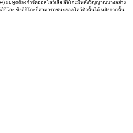
ow) ยมทูตต้องกำจัดฮอลโลว์เสีย อิจิโกะมีพลังวิญญาณบางอย่าง
อิจิโกะ ซึ่งอิจิโกะก็สามารถชนะฮอลโลว์ตัวนั้นได้ หลังจากนั้น