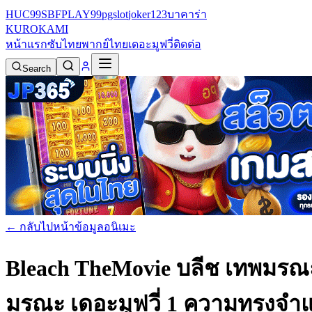
HUC99
SBFPLAY99
pgslot
joker123
บาคาร่า
KURO
KAMI
หน้าแรก
ซับไทย
พากย์ไทย
เดอะมูฟวี่
ติดต่อ
Search
← กลับไปหน้าข้อมูลอนิเมะ
Bleach TheMovie บลีช เทพมรณะ 
มรณะ เดอะมูฟวี่ 1 ความทรงจำแห