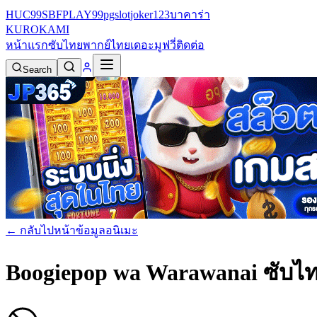
HUC99
SBFPLAY99
pgslot
joker123
บาคาร่า
KURO
KAMI
หน้าแรก
ซับไทย
พากย์ไทย
เดอะมูฟวี่
ติดต่อ
Search
← กลับไปหน้าข้อมูลอนิเมะ
Boogiepop wa Warawanai ซับไ