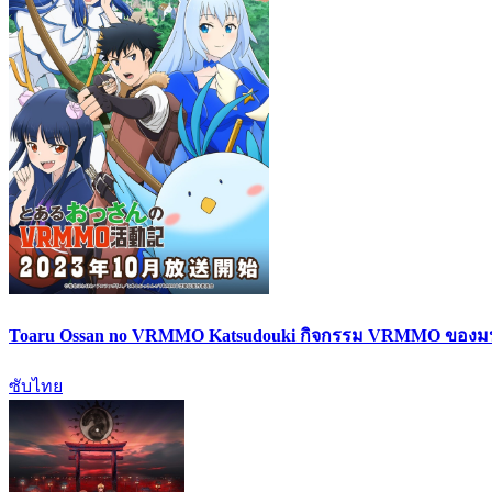
Toaru Ossan no VRMMO Katsudouki กิจกรรม VRMMO ของมนุษ
ซับไทย