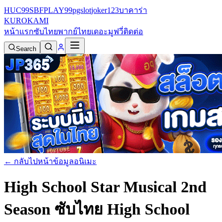
HUC99
SBFPLAY99
pgslot
joker123
บาคาร่า
KURO
KAMI
หน้าแรก
ซับไทย
พากย์ไทย
เดอะมูฟวี่
ติดต่อ
Search
← กลับไปหน้าข้อมูลอนิเมะ
High School Star Musical 2nd
Season ซับไทย
High School