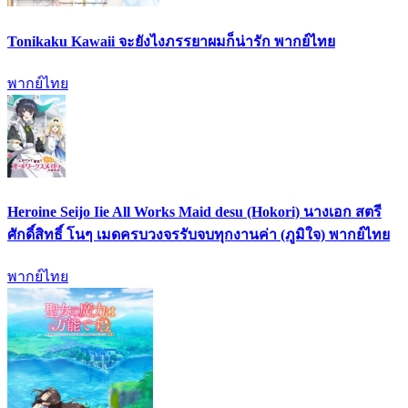
Tonikaku Kawaii จะยังไงภรรยาผมก็น่ารัก พากย์ไทย
พากย์ไทย
Heroine Seijo Iie All Works Maid desu (Hokori) นางเอก สตรี
ศักดิ์สิทธิ์ โนๆ เมดครบวงจรรับจบทุกงานค่า (ภูมิใจ) พากย์ไทย
พากย์ไทย