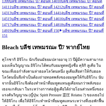
139
9
บลีช เทพมรณะ ปี7 ตอนที่ 140
10
บลีช เทพมรณะ ปี7 ตอนที่
141
11
บลีช เทพมรณะ ปี7 ตอนที่ 142
12
บลีช เทพมรณะ ปี7 ตอนที่
143
13
บลีช เทพมรณะ ปี7 ตอนที่ 144
14
บลีช เทพมรณะ ปี7 ตอนที่
145
15
บลีช เทพมรณะ ปี7 ตอนที่ 146
16
บลีช เทพมรณะ ปี7 ตอนที่
147
17
บลีช เทพมรณะ ปี7 ตอนที่ 148
18
บลีช เทพมรณะ ปี7 ตอนที่
149
19
บลีช เทพมรณะ ปี7 ตอนที่ 150
บลีช เทพมรณะ ปี7 ตอนที่
151
Bleach บลีช เทพมรณะ ปี7 พากย์ไทย
คุโรซากิ อิจิโกะ นักเรียนมัธยมปลายอายุ 15 ปีผู้มีความสามารถ
มองเห็นวิญญาณ อิจิโกะได้พบกับยมทูตหญิงชื่อ คุจิกิ ลูเคีย ใน
ขณะที่เธอกำลังตามล่าฮอลโลว์ตนหนึ่ง ลูเคียเสียท่าให้กับฮอล
โลว์ตนนั้นจึงจำเป็นต้องถ่ายทอดพลังของยมทูตให้กับอิจิโกะ นับ
จากนั้นอิจิโกะจึงต้องทำหน้าที่ยมทูตแทนลูเคียจนกว่าพลังของ
เธอจะกลับมา ในระหว่างการต่อสู้ลูเคียได้ถ่ายโอนส่วนหนึ่งของ
แรงดันวิญญาณ (ญี่ปุ่น: Spirit Pressure 霊圧 Reiatsu ?) ของเธอไป
ให้อิจิโกะ เพื่อให้อิจิโกะทำหน้าที่ยมทูตแทนระหว่างที่เธอพักฟื้น