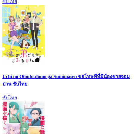
ซับไทย
Uchi no Otouto-domo ga Sumimasen ขอโทษทีที่มีน้องชายจอม
ป่วน ซับไทย
ซับไทย