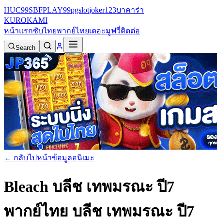
HUC99
SBFPLAY99
pgslot
joker123
บาคาร่า
KURO
KAMI
หน้าแรก
ซับไทย
พากย์ไทย
เดอะมูฟวี่
ติดต่อ
Search
← กลับไปหน้าข้อมูลอนิเมะ
Bleach บลีช เทพมรณะ ปี7
พากย์ไทย
บลีช เทพมรณะ ปี7