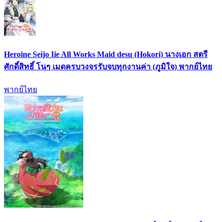
Heroine Seijo Iie All Works Maid desu (Hokori) นางเอก สตรี
ศักดิ์สิทธิ์ โนๆ เมดครบวงจรรับจบทุกงานค่า (ภูมิใจ) พากย์ไทย
พากย์ไทย