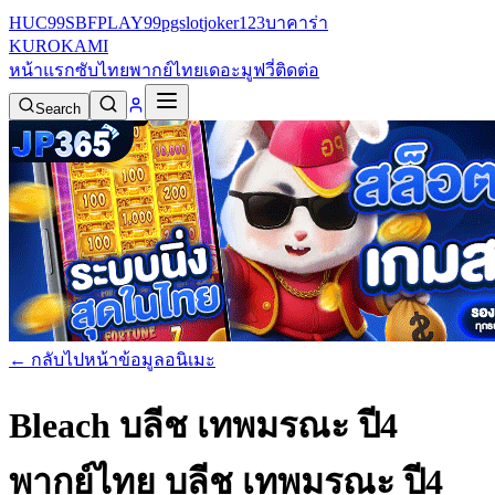
HUC99
SBFPLAY99
pgslot
joker123
บาคาร่า
KURO
KAMI
หน้าแรก
ซับไทย
พากย์ไทย
เดอะมูฟวี่
ติดต่อ
Search
← กลับไปหน้าข้อมูลอนิเมะ
Bleach บลีช เทพมรณะ ปี4
พากย์ไทย
บลีช เทพมรณะ ปี4