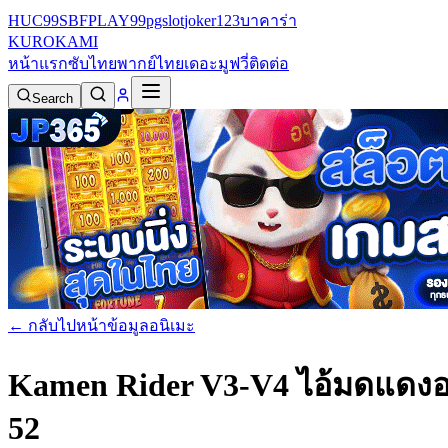
HUC99
SBFPLAY99
pgslot
joker123
บาคาร่า
KURO
KAMI
หน้าแรก
ซับไทย
พากย์ไทย
เดอะมูฟวี่
ติดต่อ
Search
← กลับไปหน้าข้อมูลอนิเมะ
Kamen Rider V3-V4 ไอ้มดแดง
52