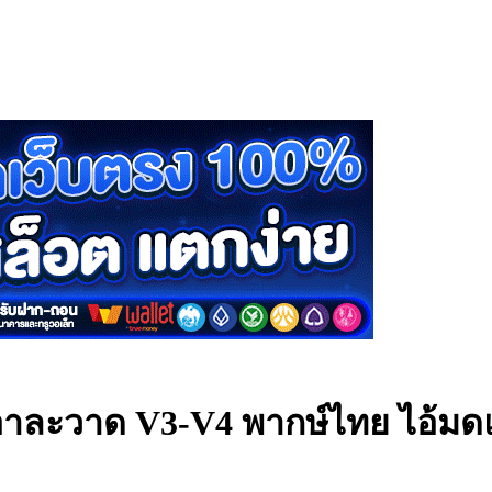
อาละวาด V3-V4 พากษ์ไทย
ไอ้มด