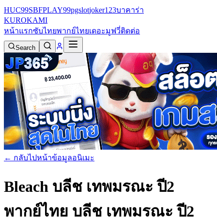
HUC99
SBFPLAY99
pgslot
joker123
บาคาร่า
KURO
KAMI
หน้าแรก
ซับไทย
พากย์ไทย
เดอะมูฟวี่
ติดต่อ
Search
← กลับไปหน้าข้อมูลอนิเมะ
Bleach บลีช เทพมรณะ ปี2
พากย์ไทย
บลีช เทพมรณะ ปี2