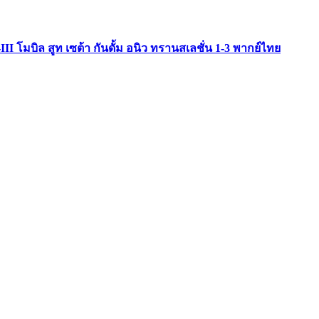
II โมบิล สูท เซต้า กันดั้ม อนิว ทรานสเลชั่น 1-3 พากย์ไทย