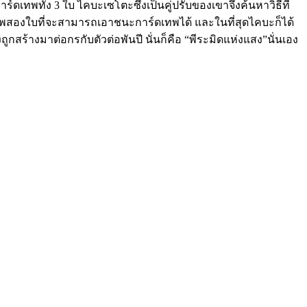
์ดเทพทั้ง 3 ใบ ไคบะเซโตะซึ่งเป็นคู่ปรับของเขาจึงค้นหาวิธีที่
ภาพสองใบที่จะสามารถเอาชนะการ์ดเทพได้ และในที่สุดไคบะก็ได้
่งถูกสร้างมาต่อกรกับตัวต่อพันปี นั่นก็คือ “พีระมิดแห่งแสง”นั่นเอง