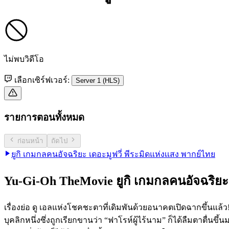
ไม่พบวิดีโอ
เลือกเซิร์ฟเวอร์:
Server 1 (HLS)
รายการตอนทั้งหมด
ก่อนหน้า
ถัดไป
ยูกิ เกมกลคนอัจฉริยะ เดอะมูฟวี่ พีระมิดแห่งเเสง พากย์ไทย
Yu-Gi-Oh TheMovie ยูกิ เกมกลคนอัจฉริยะ เ
เรื่องย่อ ดู เอลแห่งโชคชะตาที่เดิมพันด้วยอนาคตเปิดฉากขึ้นแล้ว! ห
บุคลิกหนึ่งซึ่งถูกเรียกขานว่า “ฟาโรห์ผู้ไร้นาม” ก็ได้ลืมตาตื่น