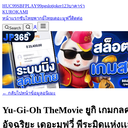
HUC99
SBFPLAY99
pgslot
joker123
บาคาร่า
KURO
KAMI
หน้าแรก
ซับไทย
พากย์ไทย
เดอะมูฟวี่
ติดต่อ
Search
← กลับไปหน้าข้อมูลอนิเมะ
Yu-Gi-Oh TheMovie ยูกิ เกมกลค
อัจฉริยะ เดอะมูฟวี่ พีระมิดแห่ง