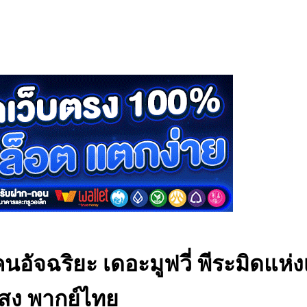
นอัจฉริยะ เดอะมูฟวี่ พีระมิดแห่
เเสง พากย์ไทย