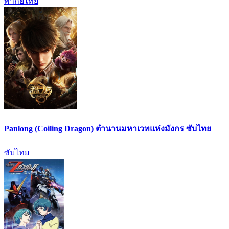
พากย์ไทย
Panlong (Coiling Dragon) ตำนานมหาเวทแห่งมังกร ซับไทย
ซับไทย