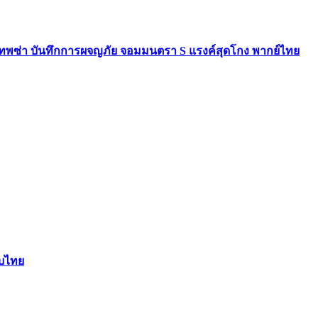
เทพซ่า บันทึกการผจญภัย จอมมนตรา S แรงค์สุดโกง พากย์ไทย
ับไทย