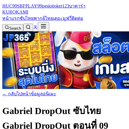
HUC99
SBFPLAY99
pgslot
joker123
บาคาร่า
KURO
KAMI
หน้าแรก
ซับไทย
พากย์ไทย
เดอะมูฟวี่
ติดต่อ
Search
← กลับไปหน้าข้อมูลอนิเมะ
Gabriel DropOut ซับไทย
Gabriel DropOut ตอนที่ 09