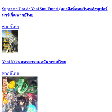
Super no Ura de Yani Suu Futari (สองสิงห์อมควัน)หลังซูเปอร์
มาร์เก็ต พากย์ไทย
พากย์ไทย
Yani Neko แมวสาวอมควัน พากย์ไทย
พากย์ไทย