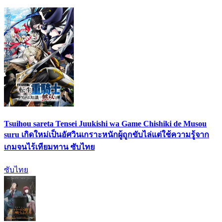
Tsuihou sareta Tensei Juukishi wa Game Chishiki de Musou
suru เกิดใหม่เป็นอัศวินเกราะหนักผู้ถูกขับไล่แต่ใช้ความรู้จาก
เกมจนไร้เทียมทาน ซับไทย
ซับไทย