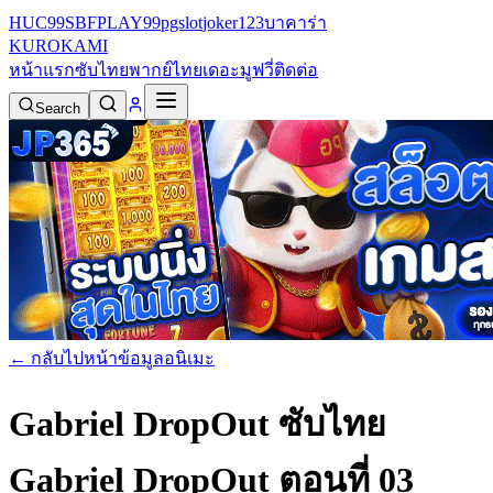
HUC99
SBFPLAY99
pgslot
joker123
บาคาร่า
KURO
KAMI
หน้าแรก
ซับไทย
พากย์ไทย
เดอะมูฟวี่
ติดต่อ
Search
← กลับไปหน้าข้อมูลอนิเมะ
Gabriel DropOut ซับไทย
Gabriel DropOut ตอนที่ 03