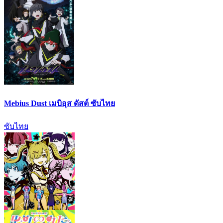
Mebius Dust เมบิอุส ดัสต์ ซับไทย
ซับไทย