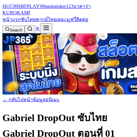
HUC99
SBFPLAY99
pgslot
joker123
บาคาร่า
KURO
KAMI
หน้าแรก
ซับไทย
พากย์ไทย
เดอะมูฟวี่
ติดต่อ
Search
← กลับไปหน้าข้อมูลอนิเมะ
Gabriel DropOut ซับไทย
Gabriel DropOut ตอนที่ 01