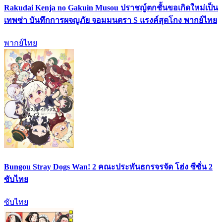
Rakudai Kenja no Gakuin Musou ปราชญ์ตกชั้นขอเกิดใหม่เป็น
เทพซ่า บันทึกการผจญภัย จอมมนตรา S แรงค์สุดโกง พากย์ไทย
พากย์ไทย
Bungou Stray Dogs Wan! 2 คณะประพันธกรจรจัด โฮ่ง ซีซั่น 2
ซับไทย
ซับไทย