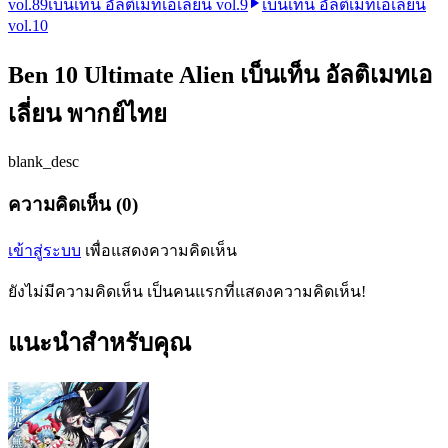
vol.8
9
เบ็นเท็น อัลติเมทเอเลี่ยน vol.9
เบ็นเท็น อัลติเมทเอเลี่ยน
vol.10
Ben 10 Ultimate Alien เบ็นเท็น อัลติเมทเอ
เลี่ยน พากย์ไทย
blank_desc
ความคิดเห็น (0)
เข้าสู่ระบบ
เพื่อแสดงความคิดเห็น
ยังไม่มีความคิดเห็น เป็นคนแรกที่แสดงความคิดเห็น!
แนะนำสำหรับคุณ