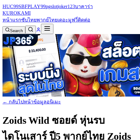
HUC99
SBFPLAY99
pgslot
joker123
บาคาร่า
KURO
KAMI
หน้าแรก
ซับไทย
พากย์ไทย
เดอะมูฟวี่
ติดต่อ
Search
← กลับไปหน้าข้อมูลอนิเมะ
Zoids Wild ซอยด์ หุ่นรบ
ไดโนเสาร์ ปี5 พากย์ไทย
Zoids