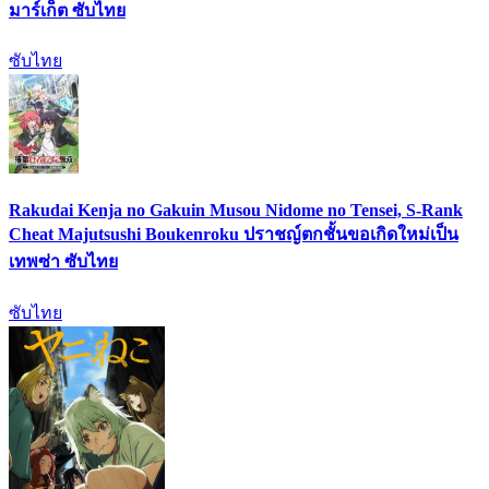
มาร์เก็ต ซับไทย
ซับไทย
Rakudai Kenja no Gakuin Musou Nidome no Tensei, S-Rank
Cheat Majutsushi Boukenroku ปราชญ์ตกชั้นขอเกิดใหม่เป็น
เทพซ่า ซับไทย
ซับไทย