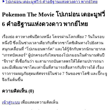
โปเกม่อน เดอะมูฟวี่ 6 คําอธิฐานแห่งดวงดาว พากย์ไทย
Pokemon The Movie โปเกม่อน เดอะมูฟวี่
6 คําอธิฐานแห่งดวงดาว พากย์ไทย
เรื่องย่อ ดาวหางพันปีดวงหนึ่ง โคจรผ่านโลกเพียง 7 วันในรอบ
หนึ่งปี ซึ่งเป็นช่วงเวลาเดียวกับที่พวกซาโตชิเดินทางไปยังสวน
สนุกเคลื่อนที่ “โปเกมอนพาร์ค” และได้รู้จักกับพวกนักมายากล
“เกรทบัลเลอร์” ผู้ปกครองรังไหมของโปเกมอนในตำนานพันปี
“จีราจ” ที่เชื่อกันว่า จะสามารถบันดาลพรให้ได้ตามปรารถนา
และมีเพียงมาซาโตะเท่านั้นที่สามารถสื่อสารกับจิราจได้ เรื่อง
ราวการผจญภัยสุดมหัศจรรย์ในช่วง 7 วันของซาโตชิ และปิ๊กะจู
จึงเริ่มต้นขึ้น
ความคิดเห็น (0)
เข้าสู่ระบบ
เพื่อแสดงความคิดเห็น