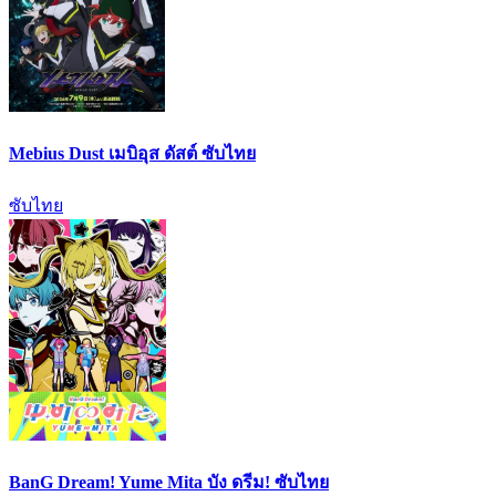
Mebius Dust เมบิอุส ดัสต์ ซับไทย
ซับไทย
BanG Dream! Yume Mita บัง ดรีม! ซับไทย