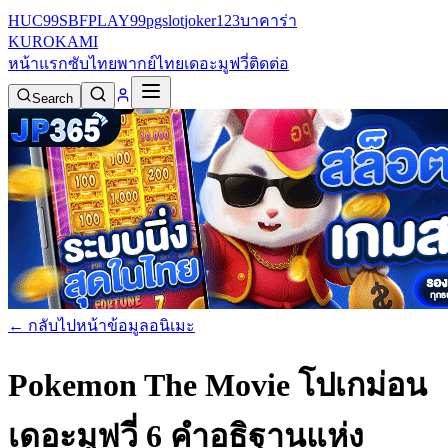
HUC99
SBFPLAY99
pgslot
joker123
บาคาร่า
KURO
KAMI
หน้าแรก
ซับไทย
พากย์ไทย
เดอะมูฟวี่
ติดต่อ
Search
← กลับไปหน้าข้อมูลอนิเมะ
Pokemon The Movie โปเกม่อน
เดอะมูฟวี่ 6 คําอธิฐานแห่ง