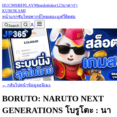
HUC99
SBFPLAY99
pgslot
joker123
บาคาร่า
KURO
KAMI
หน้าแรก
ซับไทย
พากย์ไทย
เดอะมูฟวี่
ติดต่อ
Search
← กลับไปหน้าข้อมูลอนิเมะ
BORUTO: NARUTO NEXT
GENERATIONS โบรูโตะ : นา