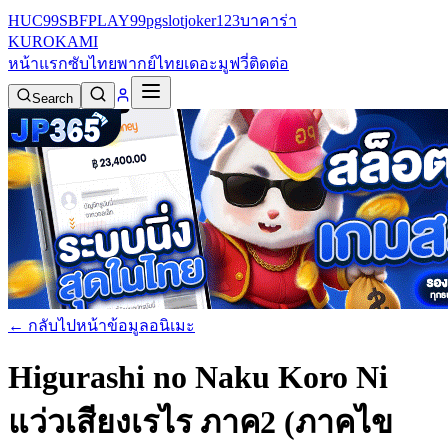
HUC99
SBFPLAY99
pgslot
joker123
บาคาร่า
KURO
KAMI
หน้าแรก
ซับไทย
พากย์ไทย
เดอะมูฟวี่
ติดต่อ
Search
← กลับไปหน้าข้อมูลอนิเมะ
Higurashi no Naku Koro Ni
แว่วเสียงเรไร ภาค2 (ภาคไข