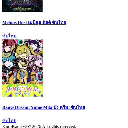
Mebius Dust เมบิอุส ดัสต์ ซับไทย
ซับไทย
BanG Dream! Yume Mita บัง ดรีม! ซับไทย
ซับไทย
KuroKami
v2
© 2026 All rights reserved.