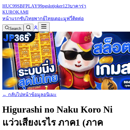
HUC99
SBFPLAY99
pgslot
joker123
บาคาร่า
KURO
KAMI
หน้าแรก
ซับไทย
พากย์ไทย
เดอะมูฟวี่
ติดต่อ
Search
← กลับไปหน้าข้อมูลอนิเมะ
Higurashi no Naku Koro Ni
แว่วเสียงเรไร ภาค1 (ภาค