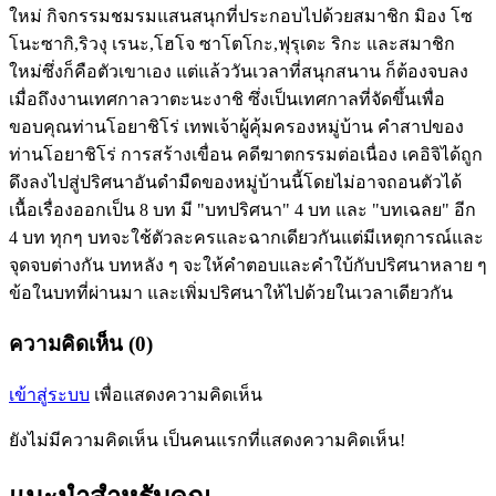
ใหม่ กิจกรรมชมรมแสนสนุกที่ประกอบไปด้วยสมาชิก มิอง โซ
โนะซากิ,ริวงุ เรนะ,โฮโจ ซาโตโกะ,ฟุรุเดะ ริกะ และสมาชิก
ใหม่ซึ่งก็คือตัวเขาเอง แต่แล้ววันเวลาที่สนุกสนาน ก็ต้องจบลง
เมื่อถึงงานเทศกาลวาตะนะงาชิ ซึ่งเป็นเทศกาลที่จัดขึ้นเพื่อ
ขอบคุณท่านโอยาชิโร่ เทพเจ้าผู้คุ้มครองหมู่บ้าน คำสาปของ
ท่านโอยาชิโร่ การสร้างเขื่อน คดีฆาตกรรมต่อเนื่อง เคอิจิได้ถูก
ดึงลงไปสู่ปริศนาอันดำมืดของหมู่บ้านนี้โดยไม่อาจถอนตัวได้
เนื้อเรื่องออกเป็น 8 บท มี "บทปริศนา" 4 บท และ "บทเฉลย" อีก
4 บท ทุกๆ บทจะใช้ตัวละครและฉากเดียวกันแต่มีเหตุการณ์และ
จุดจบต่างกัน บทหลัง ๆ จะให้คำตอบและคำใบ้กับปริศนาหลาย ๆ
ข้อในบทที่ผ่านมา และเพิ่มปริศนาให้ไปด้วยในเวลาเดียวกัน
ความคิดเห็น (0)
เข้าสู่ระบบ
เพื่อแสดงความคิดเห็น
ยังไม่มีความคิดเห็น เป็นคนแรกที่แสดงความคิดเห็น!