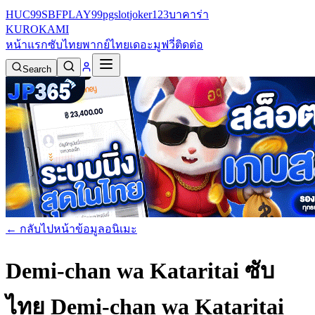
HUC99
SBFPLAY99
pgslot
joker123
บาคาร่า
KURO
KAMI
หน้าแรก
ซับไทย
พากย์ไทย
เดอะมูฟวี่
ติดต่อ
Search
← กลับไปหน้าข้อมูลอนิเมะ
Demi-chan wa Kataritai ซับ
ไทย
Demi-chan wa Kataritai