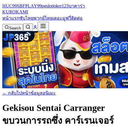
HUC99
SBFPLAY99
pgslot
joker123
บาคาร่า
KURO
KAMI
หน้าแรก
ซับไทย
พากย์ไทย
เดอะมูฟวี่
ติดต่อ
Search
← กลับไปหน้าข้อมูลอนิเมะ
Gekisou Sentai Carranger
ขบวนการรถซึ่ง คาร์เรนเจอร์