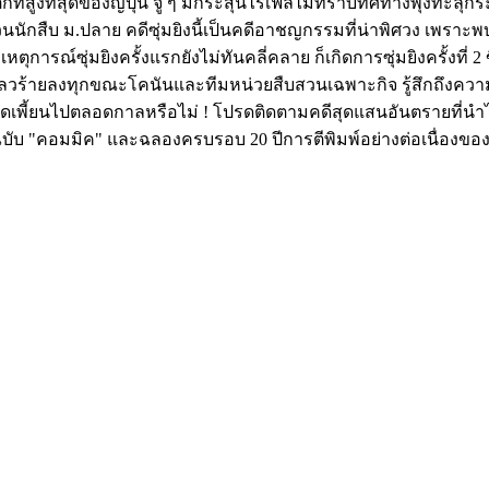
สูงที่สุดของญี่ปุ่น จู่ ๆ มีกระสุนไรเฟิลไม่ทราบทิศทางพุ่งทะลุก
กสืบ ม.ปลาย คดีซุ่มยิงนี้เป็นคดีอาชญกรรมที่น่าพิศวง เพราะพบว่าจุ
การณ์ซุ่มยิงครั้งแรกยังไม่ทันคลี่คลาย ก็เกิดการซุ่มยิงครั้งที่ 
วร้ายลงทุกขณะโคนันและทีมหน่วยสืบสวนเฉพาะกิจ รู้สึกถึงความมื
ี้ยนไปตลอดกาลหรือไม่ ! โปรดติดตามคดีสุดแสนอันตรายที่นำไปพ
โยงฉบับ "คอมมิค" และฉลองครบรอบ 20 ปีการตีพิมพ์อย่างต่อเนื่องขอ