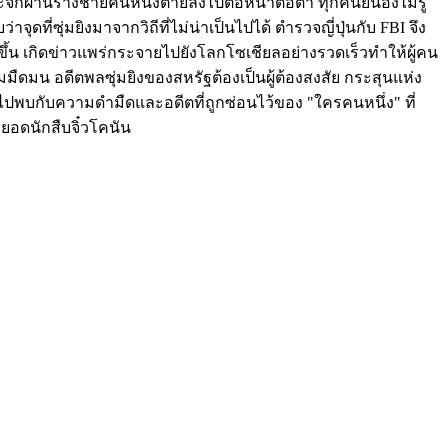
ระจกผ่านร่างชายคนหนึ่งตายลงไปต่อหน้าต่อตา ทุกคนยืนอึ้งไม่รู้
ดที่ซุ่มยิงมาจากวิถีที่ไม่น่าเป็นไปได้ ตำรวจญี่ปุ่นกับ FBI จึง
2 ขึ้น เกิดข่าวแพร่กระจายไปยังโลกโซเชียลอย่างรวดเร็วทำให้ผู้คน
ดมน อดีตพลซุ่มยิงของสหรัฐต้องเป็นผู้ต้องสงสัย กระสุนแห่ง
บกับความดำมืดและอดีตที่ถูกซ่อนไว้ของ "ใครคนหนึ่ง" ที่
งยอดนักสืบจิ๋วโคนัน