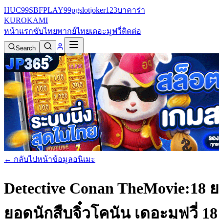
HUC99
SBFPLAY99
pgslot
joker123
บาคาร่า
KURO
KAMI
หน้าแรก
ซับไทย
พากย์ไทย
เดอะมูฟวี่
ติดต่อ
Search
← กลับไปหน้าข้อมูลอนิเมะ
Detective Conan TheMovie:18 ย
ยอดนักสืบจิ๋วโคนัน เดอะมูฟวี่