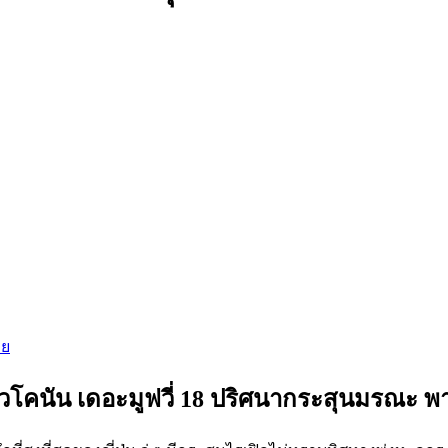
ทย
๋วโคนัน เดอะมูฟวี่ 18 ปริศนากระสุนมรณะ พ