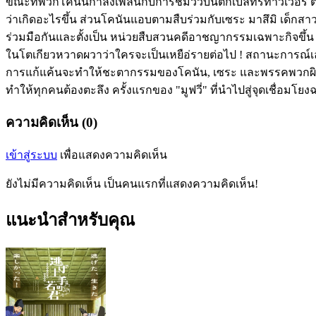
ขณะที่พวกโคนันกำลังเพลินกับการชมวิวบนตึกเบลทรีทาวเวอร์ ตึกที่
ว่าเกิดอะไรขึ้น ส่วนโคนันแอบตามสืบร่วมกับเซระ มาสึมิ เด็กสาวนนั
ร่วมมือกันและตั้งเป็น หน่วยสืบสวนคดีอาชญากรรมเฉพาะกิจขึ้น เหตุ
ในโตเกียวหวาดผวาว่าใครจะเป็นเหยือ่รายต่อไป ! สถานะการณ์เล
การแก้แค้นจะทำให้ชะตากรรมของโคนัน, เซระ และพรรคพวกผิดเพ
ทำให้ทุกคนต้องตะลึง ครั้งแรกของ "มูฟวี่" ที่นำไปสู่จุดเชื่อม
ความคิดเห็น (0)
เข้าสู่ระบบ
เพื่อแสดงความคิดเห็น
ยังไม่มีความคิดเห็น เป็นคนแรกที่แสดงความคิดเห็น!
แนะนำสำหรับคุณ