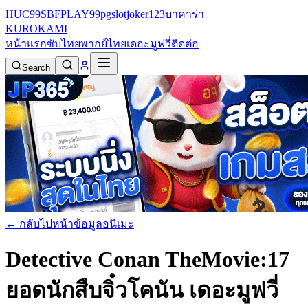
HUC99
SBFPLAY99
pgslot
joker123
บาคาร่า
KURO
KAMI
หน้าแรก
ซับไทย
พากย์ไทย
เดอะมูฟวี่
ติดต่อ
Search
← กลับไปหน้าข้อมูลอนิเมะ
Detective Conan TheMovie:17
ยอดนักสืบจิ๋วโคนัน เดอะมูฟวี่