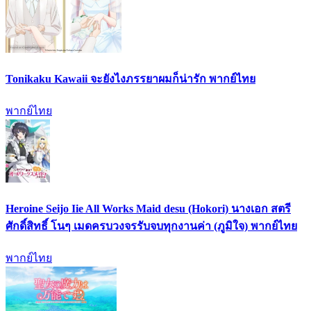
Tonikaku Kawaii จะยังไงภรรยาผมก็น่ารัก พากย์ไทย
พากย์ไทย
Heroine Seijo Iie All Works Maid desu (Hokori) นางเอก สตรี
ศักดิ์สิทธิ์ โนๆ เมดครบวงจรรับจบทุกงานค่า (ภูมิใจ) พากย์ไทย
พากย์ไทย