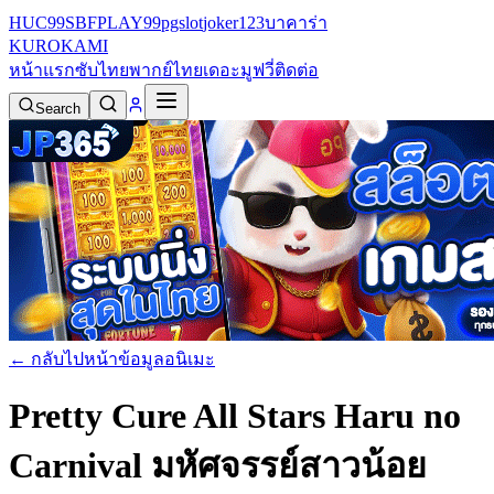
HUC99
SBFPLAY99
pgslot
joker123
บาคาร่า
KURO
KAMI
หน้าแรก
ซับไทย
พากย์ไทย
เดอะมูฟวี่
ติดต่อ
Search
← กลับไปหน้าข้อมูลอนิเมะ
Pretty Cure All Stars Haru no
Carnival มหัศจรรย์สาวน้อย