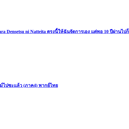
ttara Densetsu ni Natteita ตรงนี้ให้ฉันจัดการเอง แต่พอ 10 ปีผ่า
สไลม์ไปซะแล้ว (ภาค4) พากย์ไทย