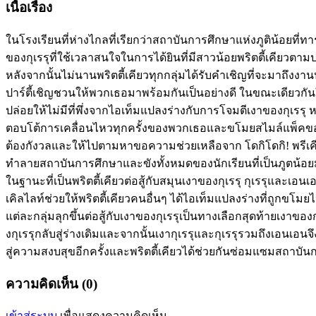
เนื้อเรื่อง
ในโรงเรียนที่ห่างไกลที่เรียกว่าสถาบันการศึกษาแห่งภูติน้อยที่ทาร
ของกุเรรุที่ใช้เวลาสนใจในการได้ยินที่มีสาวน้อยพริตตี้เคียวตา
หลังจากนั้นไม่นานพริตตี้เคียวทุกกลุ่มได้รับคำเชิญที่จะมาถึง
ปาร์ตี้เชิญชวนให้พวกเธอมาพร้อมกันเป็นอย่างดี ในขณะเดียวกันใน
ปล่อยให้ไม่มีที่พึ่งจากไอเท็มแปลงร่างกับการโจมตีเงาของกุเรรุ ห
ตอบโต้การเคลื่อนไหวทุกครั้งของพวกเธอและขโมยสไมล์แพ็คของพ
ต้องกังวลและให้ไปตามหาขอความช่วยเหลือจาก โดกิโดกิ! พรีเคียว 
ทำลายสถาบันการศึกษาและขังทั้งหมดของนักเรียนที่เป็นภูตน้อย
ในฐานะที่เป็นพริตตี้เคียวต่อสู้กับสมุนเงาของกุเรรุ กุเรรุและเอน
เคิลไลท์ช่วยให้พริตตี้เคียวคนอื่นๆ ได้ไอเท็มแปลงร่างที่ถูกขโม
แต่ละกลุ่มลุกขึ้นต่อสู้กับเงาของกุเรรุเป็นทางเลือกสุดท้ายเงา
งกุเรรุกลับสู่ร่างเดิมและจากนั้นเงากุเรรุและกุเรรุรวมถึงเอนเอน
สู่ความสงบสุขอีกครั้งและพริตตี้เคียวได้ช่วยกันซ่อมแซมสถาบั
ความคิดเห็น (0)
เข้าสู่ระบบ
เพื่อแสดงความคิดเห็น