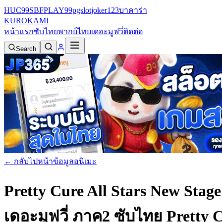
HUC99
SBFPLAY99
pgslot
joker123
บาคาร่า
KURO
KAMI
หน้าแรก
ซับไทย
พากย์ไทย
เดอะมูฟวี่
ติดต่อ
Search
← กลับไปหน้าข้อมูลอนิเมะ
Pretty Cure All Stars New Stag
เดอะมูฟวี่ ภาค2 ซับไทย
Pretty 