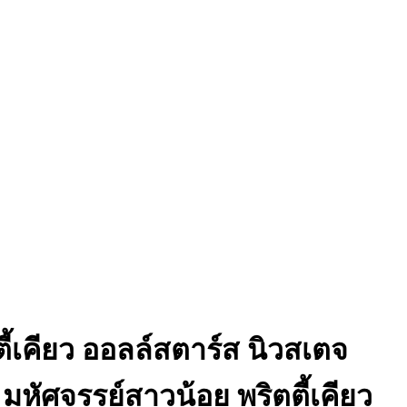
ี้เคียว ออลล์สตาร์ส นิวสเตจ
 มหัศจรรย์สาวน้อย พริตตี้เคียว