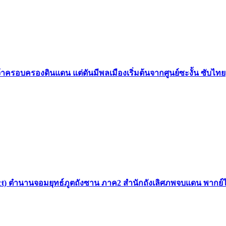
้าครอบครองดินแดน แต่ดันมีพลเมืองเริ่มต้นจากศูนย์ซะงั้น ซับไทย
 Sect) ตำนานจอมยุทธ์ภูตถังซาน ภาค2 สำนักถังเลิศภพจบแดน พากย์