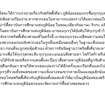
์ตจะให้การบรรยายเกี่ยวกับพริตตี้เคียว ภูติน้อยจอมเกเรชื่อกุเรรุแ
มปกติอย่างเรียบง่าย หากพวกเธอไม่สามารถแปลงร่างได้และกล่อมให้กุ
งานปาร์ตี้สถาบันการศึกษาแห่งภูติน้อย ในขณะเดียวกันมานะ ริกกะ
สถาบันการศึกษาแห่งภูติน้อย เงาของกุเรรุได้บังคับให้กุเรรุเข้าไ
ลังจากพริตตี้เคียวพ่ายแพ้ในครั้งนี้ เงาของกุเรรุจะเปลี่ยนความสน
วกเธอก่อนขังพวกเธอในรูปปั้นเหมือนคนอื่นๆ ในฐานะที่เอนเอนคร
ก่อนที่จะถูกห่อหุ้มตัวเอง ด้วยการสันนิษฐานว่าพริตตี้เคียวจะหาว
มากเพื่อให้กุเรรุตกตะลึง กุเรรุและเอนเอนจึงตามหา โดกิโดกิ! 
เอนได้รับช่วยเหลือจากแคนดี้และป๊อป เพื่อตามหาภูติน้อยที่ถูกจับตัว
ยไปคืนกลับมา ช่วยให้พวกเธอแปลงร่างได้อีกครั้งและเรียกคืนแสงไปท
ของกุเรรุที่รวมทั้งหมดของความแข็งแรงจนเขากลายเป็นแมงมุมยักษ์แต
จึงขอโทษพริตตี้เคียวกับภูติน้อยทั้งหมดแล้วได้มาเป็นภูติน้อยของพร
นการศึกษาแห่งภูติน้อยก่อนจะจัดงานปาร์ตี้อย่างพอสมควร