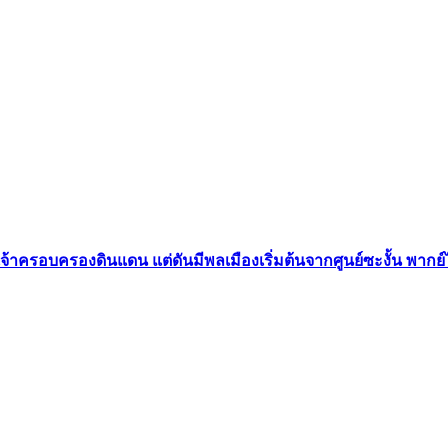
เจ้าครอบครองดินแดน แต่ดันมีพลเมืองเริ่มต้นจากศูนย์ซะงั้น พากย