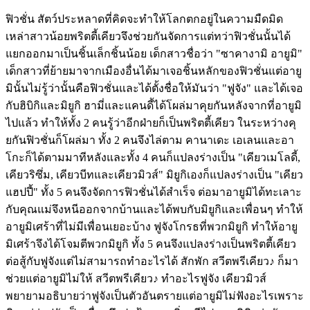
ฟิวชั่น สัตว์ประหลาดที่คิดจะทำให้โลกตกอยู่ในความมืดมิด
เหล่าสาวน้อยพริตตี้เคียวจึงช่วยกันจัดการแต่ทว่าฟิวชั่นนั้นได้
แยกออกมาเป็นชิ้นเล็กชิ้นน้อย เด็กสาวชื่อว่า "ซาคางามิ อายูมิ"
เด็กสาวที่ย้ายมาจากเมืองอื่นได้มาเจอชิ้นหลักของฟิวชั่นแต่อายู
มินั้นไม่รู้ว่านั้นคือฟิวชั่นและได้ตั้งชื่อให้มันว่า "ฟูจัง" และได้เจอ
กับฮิบิกิและมิยูกิ ฮามี่และแคนดี้ได้โผล่มาคุยกันหลังจากที่อายูมิ
ไปแล้ว ทำให้ทั้ง 2 คนรู้ว่าอีกฝ่ายก็เป็นพริตตี้เคียว ในระหว่างคุ
ยกันฟิวชั่นก็โผล่มา ทั้ง 2 คนจึงไล่ตาม คานาเดะ เอเลนและอา
โกะก็ได้ตามมาทีหลังและทั้ง 4 คนก็แปลงร่างเป็น "เคียวเมโลดี้,
เคียวริซึ่ม, เคียวบีทและเคียวมิวส์" มิยูกิเองก็แปลงร่างเป็น "เคียว
แฮปปี้" ทั้ง 5 คนจึงจัดการฟิวชั่นได้สำเร็จ ต่อมาอายูมิได้ทะเลาะ
กับคุณแม่จึงหนีออกจากบ้านและได้พบกับมิยูกิและเพื่อนๆ ทำให้
อายูมิเศร้าที่ไม่มีเพื่อนเยอะบ้าง ฟูจังโกรธที่พวกมิยูกิ ทำให้อายู
มิเศร้าจึงได้โจมตีพวกมิยูกิ ทั้ง 5 คนจึงแปลงร่างเป็นพริตตี้เคียว
ต่อสู้กับฟูจังแต่ไม่สามารถทำอะไรได้ สักพัก สวีตพรีเคียว♪ ก็มา
ช่วยแต่อายูมิไม่ให้ สวีตพรีเคียว♪ ทำอะไรฟูจัง เคียวมิวส์
พยายามอธิบายว่าฟูจังเป็นตัวอันตรายแต่อายูมิไม่ฟังอะไรเพราะ