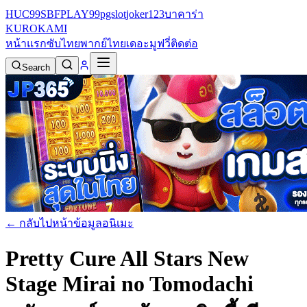
HUC99
SBFPLAY99
pgslot
joker123
บาคาร่า
KURO
KAMI
หน้าแรก
ซับไทย
พากย์ไทย
เดอะมูฟวี่
ติดต่อ
Search
← กลับไปหน้าข้อมูลอนิเมะ
Pretty Cure All Stars New
Stage Mirai no Tomodachi