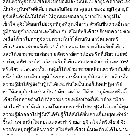
คิดแต่ว่าฟูจังเป็นเพื่อนจึงปกป้องและวิ่งหนีไป อายูมิคิดว่าตัวเอง
เป็นศัตรูกับพริตตี้เคียว พอกลับถึงบ้าน คุณแม่ของอายูมิดุอายูมิ
ฟูจังเห็นดังนั้นจึงได้ทำให้คุณแม่ของอายูมิหายไป อายูมิไม่
เข้าใจ ฟูจังได้ออกไปยังจุดที่สูงที่สุดเพื่อรวมตัวกับชิ้นส่วนอื่น อา
ยูมิตามฟูจังออกมาและได้พบกับ สไมล์พรีเคียว! จึงขอความช่วย
เหลือให้พาไปหาฟูจัง ระหว่างนั้นก็ได้พบกับ ฮาร์ตแคชพรี
เคียว! และ เฟรชพรีเคียว! ทั้ง 2 กลุ่มแปลงร่างเป็นพริตตี้เคียว
และได้เข้ามาช่วย ต่อมา มหัศจรรย์สาวน้อยพริตตี้เคียว แมกซ์
ฮาร์ต, มหัศจรรย์สาวน้อยพริตตี้เคียว สแปลช☆สตาร์ และ Yes!
พรีเคียว 5 GoGo! ทั้ง 3 กลุ่มก็ได้เข้ามาช่วยเหลือแต่ว่าฟิวชั่นชิ้น
หนึ่งกำลังจะกลืนอายูมิ ในระหว่างนั้นอายูมิคิดแต่ว่าจะต้องสื่อ
ความรู้สึกให้ฟูจังรับรู้ให้ได้และทันใดนั้นเองก็เกิดปาฏิหาริย์
ทำให้อายูมิแปลงร่างเป็น "เคียวเอคโค่" ได้ พวกภูติของพริตตี้
เคียวทั้งหลายต่างได้ให้ความช่วยเหลือพริตตี้เคียวด้วย "มิรา
เคิลไลท์" ทำให้เคียวเอคโค่สามารถขึ้นไปหาฟูจังได้และได้พูด
ความรู้สึกออกไปฟูจังที่ได้รับรู้ก็ได้สั่งให้ชิ้นส่วนอื่นหยุดแต่ทว่า
ชิ้นส่วนพวกนั้นไม่หยุดและจะทำร้ายอายูมิ สไมล์พรีเคียว! จึง
ช่วยกันหยุดฟูจังเห็นท่าว่า สไมล์พรีเคียว! นั้นจะต้านได้ไม่นาน