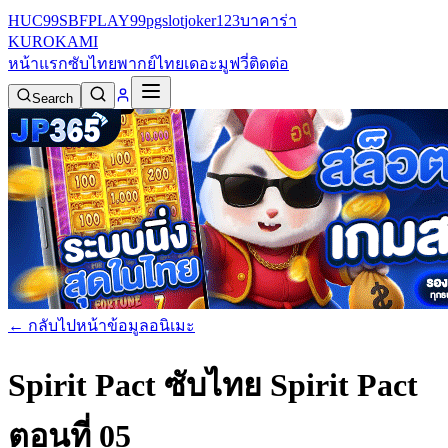
HUC99
SBFPLAY99
pgslot
joker123
บาคาร่า
KURO
KAMI
หน้าแรก
ซับไทย
พากย์ไทย
เดอะมูฟวี่
ติดต่อ
Search
← กลับไปหน้าข้อมูลอนิเมะ
Spirit Pact ซับไทย
Spirit Pact
ตอนที่ 05