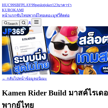
HUC99
SBFPLAY99
pgslot
joker123
บาคาร่า
KURO
KAMI
หน้าแรก
ซับไทย
พากย์ไทย
เดอะมูฟวี่
ติดต่อ
Search
← กลับไปหน้าข้อมูลอนิเมะ
Kamen Rider Build มาสค์ไรเดอร
พากย์ไทย