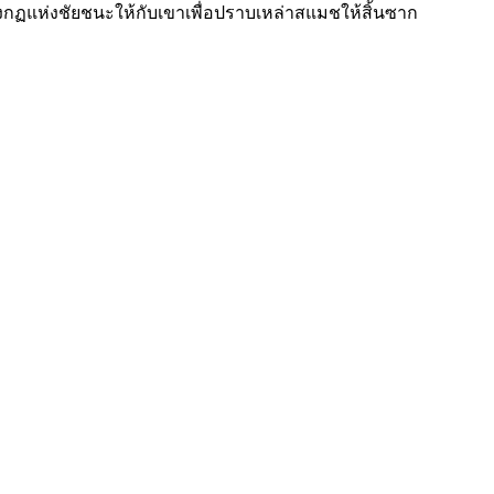
ร้างกฏแห่งชัยชนะให้กับเขาเพื่อปราบเหล่าสแมชให้สิ้นซาก