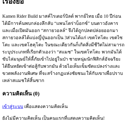
เรื่องย่อ
Kamen Rider Build มาสค์ไรเดอร์บิลด์ พากย์ไทย เมื่อ 10 ปีก่อน
ได้มีการค้นพบกล่องลึกลับ “แพนโดร่าบ็อกซ์” บนดาวอังคาร
และเมื่อเปิดมันออก “สกายวอลล์” จึงได้ถูกปลดปล่อยออกมา
สกายวอลล์ได้แบ่งญี่ปุ่นออกเป็น 3ส่วนได้แก่ เขตโทโตะ เขตไซ
โตะ และเขตโฮคุโตะ ในขณะเดียวกันก็เกิดสิ่งมีชีวิตไม่สามารถ
ระบุประเภทที่เรียกตัวเองว่า “สแมช” ในเขตโทโตะ พวกมันได้
ขับไล่มนุษย์ให้ลี้ภัยเข้าไปอยู่ในป่า ชายหนุ่มนักฟิสิกส์อัจฉริยะ
ได้ยืนหยัดเข้าต่อสู้กับพวกมัน ด้วยไอเท็มเข็มขัดแปลงร่างและ
ขวดพลังงานพิเศษ ที่จะสร้างกฏแห่งชัยชนะให้กับเขาเพื่อปราบ
เหล่าสแมชให้สิ้นซาก
ความคิดเห็น (0)
เข้าสู่ระบบ
เพื่อแสดงความคิดเห็น
ยังไม่มีความคิดเห็น เป็นคนแรกที่แสดงความคิดเห็น!