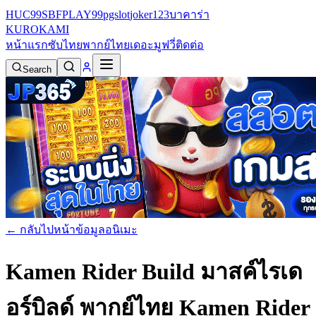
HUC99
SBFPLAY99
pgslot
joker123
บาคาร่า
KURO
KAMI
หน้าแรก
ซับไทย
พากย์ไทย
เดอะมูฟวี่
ติดต่อ
Search
← กลับไปหน้าข้อมูลอนิเมะ
Kamen Rider Build มาสค์ไรเด
อร์บิลด์ พากย์ไทย
Kamen Rider