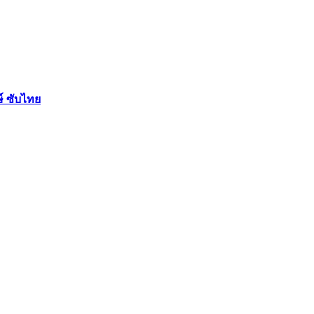
ษ์ ซับไทย