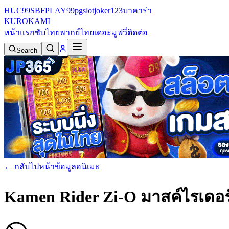
HUC99
SBFPLAY99
pgslot
joker123
บาคาร่า
KURO
KAMI
หน้าแรก
ซับไทย
พากย์ไทย
เดอะมูฟวี่
ติดต่อ
Search
← กลับไปหน้าข้อมูลอนิเมะ
Kamen Rider Zi-O มาสค์ไรเดอร