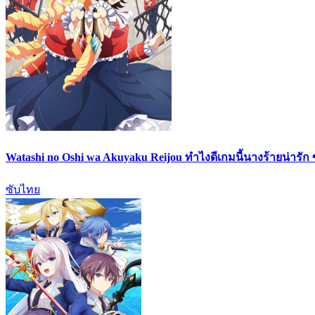
Watashi no Oshi wa Akuyaku Reijou ทำไงดีเกมนี้นางร้ายน่ารัก
ซับไทย