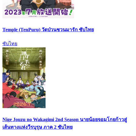
Temple (TenPuru) วัดป่วนชวนมารัก ซับไทย
ซับไทย
Nige Jouzu no Wakagimi 2nd Season นายน้อยจอมโกยก้าวสู่
เส้นทางแห่งวีรบุรุษ ภาค 2 ซับไทย