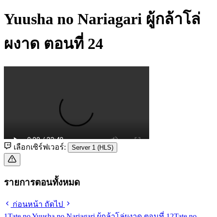
Yuusha no Nariagari ผู้กล้าโล่
ผงาด ตอนที่ 24
เลือกเซิร์ฟเวอร์:
Server 1 (HLS)
รายการตอนทั้งหมด
ก่อนหน้า
ถัดไป
1
Tate no Yuusha no Nariagari ผู้กล้าโล่ผงาด ตอนที่ 1
2
Tate no