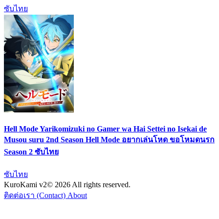
ซับไทย
Hell Mode Yarikomizuki no Gamer wa Hai Settei no Isekai de
Musou suru 2nd Season Hell Mode อยากเล่นโหด ขอโหมดนรก
Season 2 ซับไทย
ซับไทย
KuroKami
v2
© 2026 All rights reserved.
ติดต่อเรา (Contact)
About