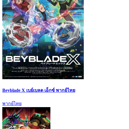
Beyblade X เบย์เบลด เอ็กซ์ พากย์ไทย
พากย์ไทย