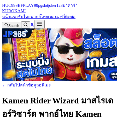
HUC99
SBFPLAY99
pgslot
joker123
บาคาร่า
KURO
KAMI
หน้าแรก
ซับไทย
พากย์ไทย
เดอะมูฟวี่
ติดต่อ
Search
← กลับไปหน้าข้อมูลอนิเมะ
Kamen Rider Wizard มาสไรเด
อร์วิซาร์ด พากย์ไทย
Kamen