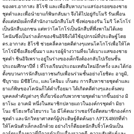
ของดร.อากาสะ ฮิโรชิ และเพื่อสืบหาเบาะแสร่องรอยของชาย
ชุดดำและเพื่อนำยาแก้พิษกลับมา จึงได้ไปอยู่กับโมริ รันเพื่อน
ตั้งแต่สมัยเด็กที่สำนักงานนักสืบโมริ ซึ่งพ่อของรัน โมริ โคโกโร่
เป็นนักสืบเอกชน แต่ทว่าโคโกโร่เป็นนักสืบที่พึ่งพาไม่ได้เลย
โคนันซึ่งเป็นร่างเด็กของชินอิจิจึงได้ใช้อุปกรณ์ที่ประดิษฐ์โดย
ดร.อากาสะ ฮิโรชิ ช่วยคลี่คลายคดีต่างๆแทนโคโกโร่เพื่อให้โค
โกโร่มีชื่อเสียงขึ้นมา และรอผู้จ้างวานที่จะได้เบาะแสของชาย
ชุดดำ ชินอิจิเพราะอยู่ในร่างของเด็กจึงต้องกลับไปเรียนชั้น
ประถมศึกษาปีที่ 1 ที่โรงเรียนประถมเทตันใหม่อีกครั้ง และได้ก่อ
ตั้งขบวนการนักสืบเยาวชนกับเพื่อนร่วมชั้นอย่างโยชิดะ อายูมิ,
ซึบุรายะ มิซึฮิโกะ, และโคจิมะ เก็นตะ การสืบหาชายชุดดำและ
ยาแก้พิษของโคนันก็ได้ดำเรื่อยมา ได้เกิดคดีต่างๆและค้นพบ
บุคคลสำคัญต่างๆ ที่เกี่ยวข้องกับพวกชายชุดดำมากขึ้นอย่าง มิ
ยาโนะ อาเคมิ หนึ่งในสมาชิกปลายแถวในองค์กรชุดดำ มิยา
โนะ ชิโฮะหรือไฮบาระ ไอ มีโค้ดเมว่าเชอร์รี่อดีตสมาชิกองค์กร
ชุดดำ และนักวิทยาศาสตร์ผู้ประดิษฐ์คิดค้นยา APTX4869ที่ทำ
ให้โคนันตัวเล็กลงอีกด้วย อย่างไรก็ดียอดนักสืบจิ๋วโคนันเป็น
การ์ตูนเรื่องยาวที่มีการดำเนินเรื่องราวคดี, ความสัมพันธ์และ