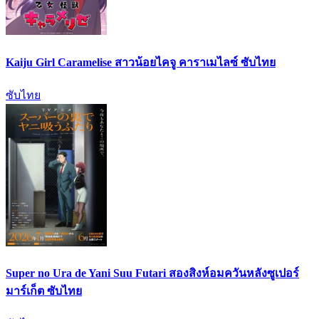
Kaiju Girl Caramelise สาวน้อยไคจู คาราเมไลซ์ ซับไทย
ซับไทย
Super no Ura de Yani Suu Futari สองสิงห์อมควันหลังซูเปอร์
มาร์เก็ต ซับไทย