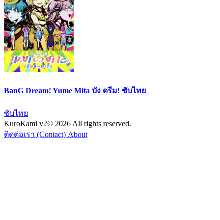
BanG Dream! Yume Mita บัง ดรีม! ซับไทย
ซับไทย
KuroKami
v2
© 2026 All rights reserved.
ติดต่อเรา (Contact)
About