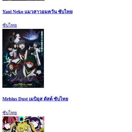
Yani Neko แมวสาวอมควัน ซับไทย
ซับไทย
Mebius Dust เมบิอุส ดัสต์ ซับไทย
ซับไทย