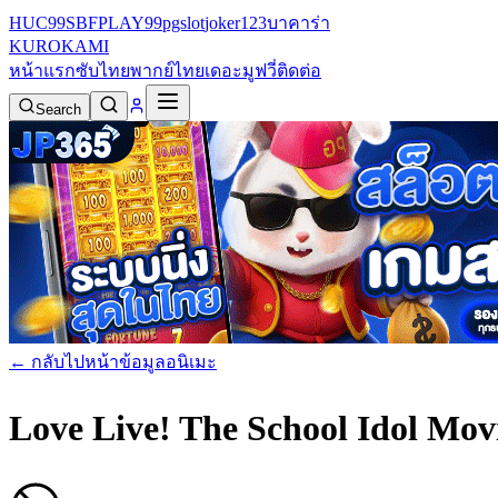
HUC99
SBFPLAY99
pgslot
joker123
บาคาร่า
KURO
KAMI
หน้าแรก
ซับไทย
พากย์ไทย
เดอะมูฟวี่
ติดต่อ
Search
← กลับไปหน้าข้อมูลอนิเมะ
Love Live! The School Idol Mo