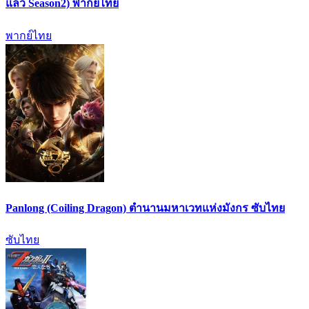
แล้ว Season2) พากย์ไทย
พากย์ไทย
Panlong (Coiling Dragon) ตำนานมหาเวทแห่งมังกร ซับไทย
ซับไทย