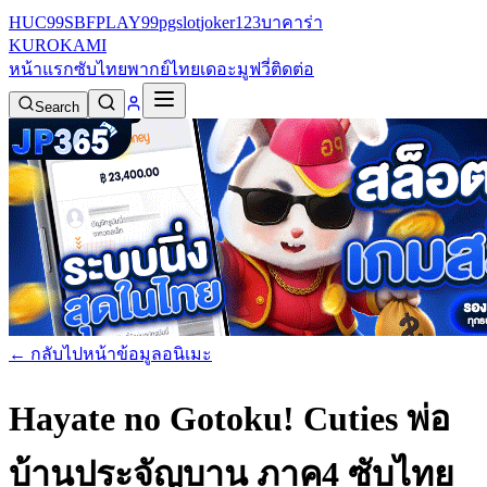
HUC99
SBFPLAY99
pgslot
joker123
บาคาร่า
KURO
KAMI
หน้าแรก
ซับไทย
พากย์ไทย
เดอะมูฟวี่
ติดต่อ
Search
← กลับไปหน้าข้อมูลอนิเมะ
Hayate no Gotoku! Cuties พ่อ
บ้านประจัญบาน ภาค4 ซับไทย