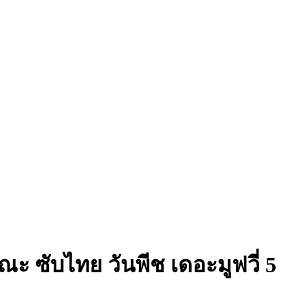
มรณะ ซับไทย
วันพีช เดอะมูฟวี่ 5