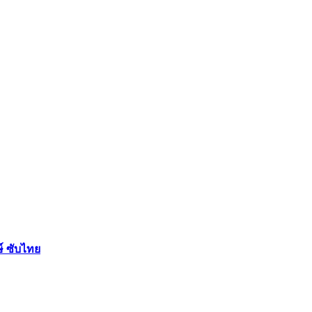
ษ์ ซับไทย