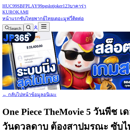
HUC99
SBFPLAY99
pgslot
joker123
บาคาร่า
KURO
KAMI
หน้าแรก
ซับไทย
พากย์ไทย
เดอะมูฟวี่
ติดต่อ
Search
← กลับไปหน้าข้อมูลอนิเมะ
One Piece TheMovie 5 วันพีช เ
วันดวลดาบ ต้องสาปมรณะ ซับไ