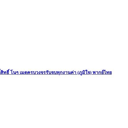
ดิ์สิทธิ์ โนๆ เมดครบวงจรรับจบทุกงานค่า (ภูมิใจ) พากย์ไทย