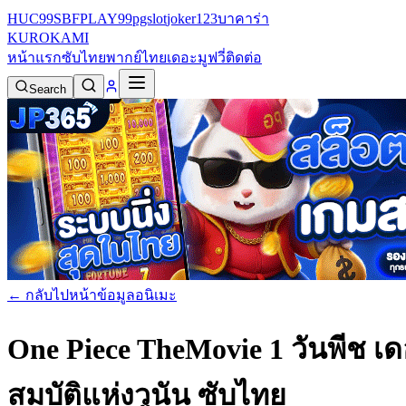
HUC99
SBFPLAY99
pgslot
joker123
บาคาร่า
KURO
KAMI
หน้าแรก
ซับไทย
พากย์ไทย
เดอะมูฟวี่
ติดต่อ
Search
← กลับไปหน้าข้อมูลอนิเมะ
One Piece TheMovie 1 วันพีช เดอ
สมบัติแห่งวูนัน ซับไทย