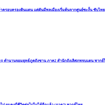
้าครอบครองดินแดน แต่ดันมีพลเมืองเริ่มต้นจากศูนย์ซะงั้น ซับไทย
 Sect) ตำนานจอมยุทธ์ภูตถังซาน ภาค2 สำนักถังเลิศภพจบแดน พากย์
ไป ผมคงมีชีวิตต่อไปไม่ได้อีกแล้ว (ภาค2) พากย์ไทย