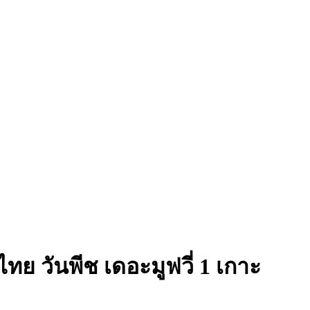
ับไทย
วันพีช เดอะมูฟวี่ 1 เกาะ