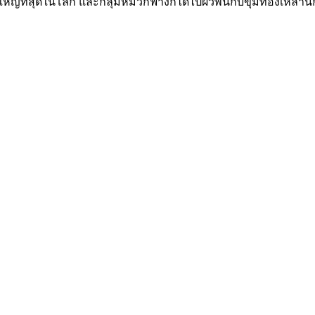
ที่ยิ่งใหญ่ที่สุดในโลก และกลุ่มหมวกฟางก็ได้ไปผัวพันกับขุมทองเหล่านี