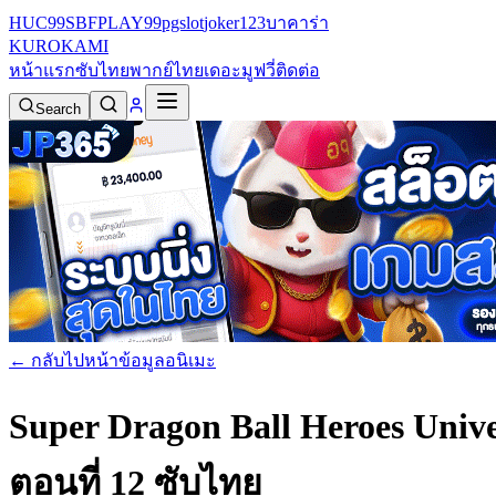
HUC99
SBFPLAY99
pgslot
joker123
บาคาร่า
KURO
KAMI
หน้าแรก
ซับไทย
พากย์ไทย
เดอะมูฟวี่
ติดต่อ
Search
← กลับไปหน้าข้อมูลอนิเมะ
Super Dragon Ball Heroes Univ
ตอนที่ 12 ซับไทย