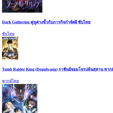
Dark Gathering คู่หูต่างขั้วกับภารกิจกำจัดผี ซับไทย
ซับไทย
Tomb Raider King (Dogulwang) ราชันย์จอมโจรปล้นสุสาน พาก
พากย์ไทย