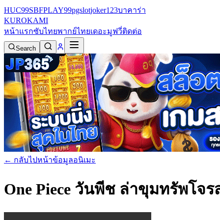
HUC99
SBFPLAY99
pgslot
joker123
บาคาร่า
KURO
KAMI
หน้าแรก
ซับไทย
พากย์ไทย
เดอะมูฟวี่
ติดต่อ
Search
← กลับไปหน้าข้อมูลอนิเมะ
One Piece วันพีช ล่าขุมทรัพโจรส