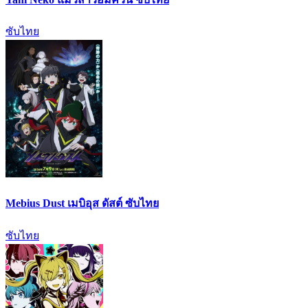
ซับไทย
Mebius Dust เมบิอุส ดัสต์ ซับไทย
ซับไทย