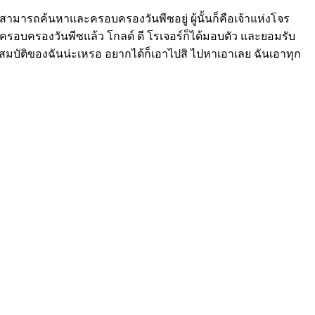
ู้ใดสามารถค้นหาและครอบครองวันพีซอยู่ ผู้นั้นก็คือเจ้าแห่งโจร
 ได้ครอบครองวันพีซแล้ว โกลด์ ดี โรเจอร์ก็ได้มอบตัว และยอมรับ
"สมบัติของฉันน่ะเหรอ อยากได้ก็เอาไปสิ ไปหาเอาเลย ฉันเอาทุก