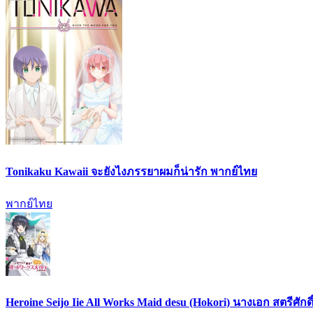
Tonikaku Kawaii จะยังไงภรรยาผมก็น่ารัก พากย์ไทย
พากย์ไทย
Heroine Seijo Iie All Works Maid desu (Hokori) นางเอก สตรีศัก