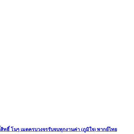
ดิ์สิทธิ์ โนๆ เมดครบวงจรรับจบทุกงานค่า (ภูมิใจ) พากย์ไทย