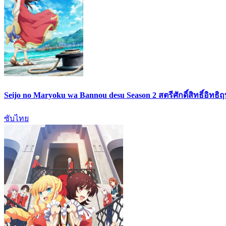
Seijo no Maryoku wa Bannou desu Season 2 สตรีศักดิ์สิทธิ์อิทธิ
ซับไทย