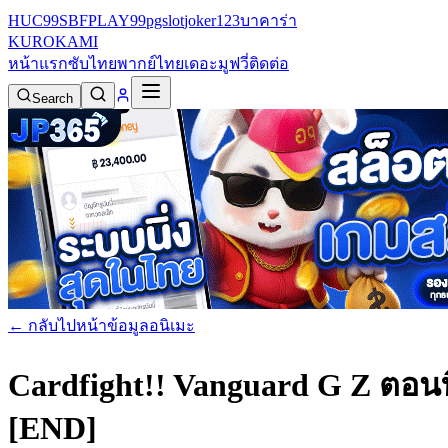
HUC99
SBFPLAY99
pgslot
joker123
บาคาร่า
KURO
KAMI
หน้าแรก
ซับไทย
พากย์ไทย
เดอะมูฟวี่
ติดต่อ
Search
← กลับไปหน้าข้อมูลอนิเมะ
Cardfight!! Vanguard G Z ตอนท
[END]