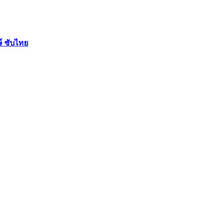
ษ์ ซับไทย