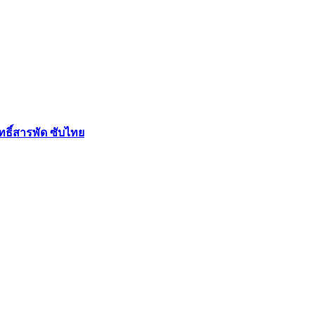
ฤทธิ์สารพัด ซับไทย