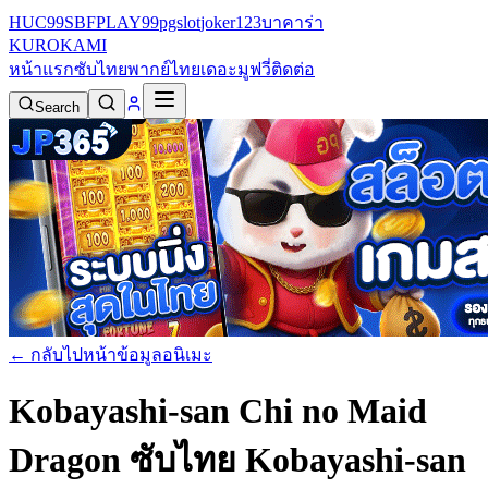
HUC99
SBFPLAY99
pgslot
joker123
บาคาร่า
KURO
KAMI
หน้าแรก
ซับไทย
พากย์ไทย
เดอะมูฟวี่
ติดต่อ
Search
← กลับไปหน้าข้อมูลอนิเมะ
Kobayashi-san Chi no Maid
Dragon ซับไทย
Kobayashi-san