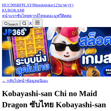
HUC99
SBFPLAY99
pgslot
joker123
บาคาร่า
KURO
KAMI
หน้าแรก
ซับไทย
พากย์ไทย
เดอะมูฟวี่
ติดต่อ
Search
← กลับไปหน้าข้อมูลอนิเมะ
Kobayashi-san Chi no Maid
Dragon ซับไทย
Kobayashi-san